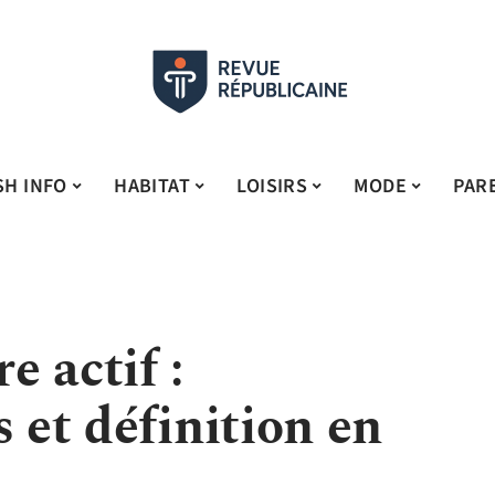
SH INFO
HABITAT
LOISIRS
MODE
PAR
 actif :
s et définition en