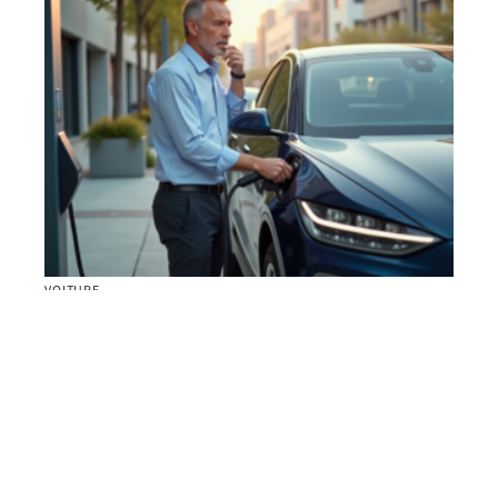
VOITURE
Voiture électrique ou essence : quel carburant
choisir pour son véhicule ?
Contact
Mentions Légales
Sitemap