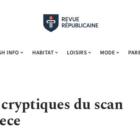
SH INFO
HABITAT
LOISIRS
MODE
PAR
 cryptiques du scan
ece