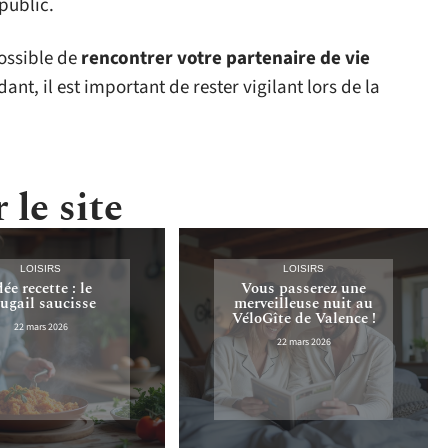
 public.
possible de
rencontrer votre partenaire de vie
ant, il est important de rester vigilant lors de la
 le site
LOISIRS
LOISIRS
dée recette : le
Vous passerez une
ugail saucisse
merveilleuse nuit au
VéloGîte de Valence !
22 mars 2026
22 mars 2026