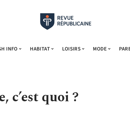
SH INFO
HABITAT
LOISIRS
MODE
PAR
 c’est quoi ?