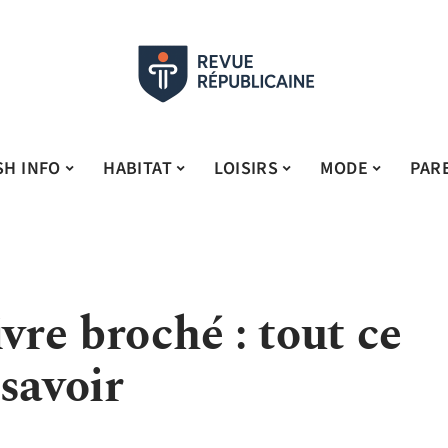
SH INFO
HABITAT
LOISIRS
MODE
PAR
vre broché : tout ce
savoir