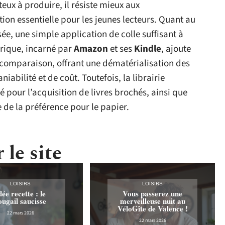
teux à produire, il résiste mieux aux
on essentielle pour les jeunes lecteurs. Quant au
sée, une simple application de colle suffisant à
érique, incarné par
Amazon
et ses
Kindle
, ajoute
comparaison, offrant une dématérialisation des
iabilité et de coût. Toutefois, la librairie
é pour l’acquisition de livres brochés, ainsi que
 de la préférence pour le papier.
 le site
LOISIRS
LOISIRS
dée recette : le
Vous passerez une
ougail saucisse
merveilleuse nuit au
VéloGîte de Valence !
22 mars 2026
22 mars 2026